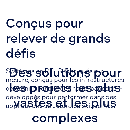
Conçus pour
relever de grands
défis
Des solutions pour
Systèmes en PEHD fabriqués sur
mesure, conçus pour les infrastructures
les projets les plus
de grande échelle et à haute capacité —
développés pour performer dans des
vastes et les plus
applications structurales exigeantes.
complexes