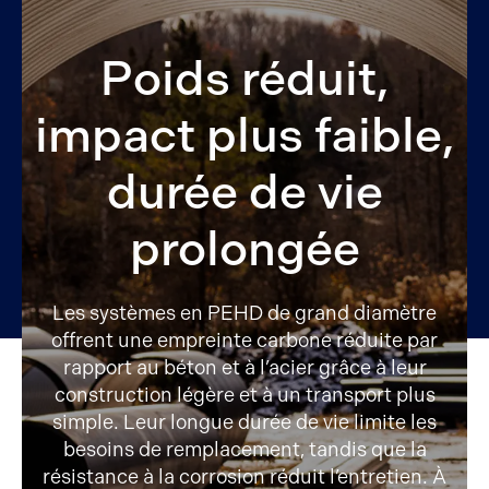
Poids réduit,
impact plus faible,
durée de vie
prolongée
Les systèmes en PEHD de grand diamètre
offrent une empreinte carbone réduite par
rapport au béton et à l’acier grâce à leur
construction légère et à un transport plus
simple. Leur longue durée de vie limite les
besoins de remplacement, tandis que la
résistance à la corrosion réduit l’entretien. À