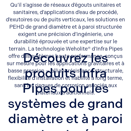
Qu’il s’agisse de réseaux d’égouts unitaires et
sanitaires, d’applications d’eau de procédé,
d’exutoires ou de puits verticaux, les solutions en
PEHD de grand diamètre et à paroi structurée
exigent une précision d’ingénierie, une
durabilité éprouvée et une expertise sur le
terrain. La technologie Weholite® d’Infra Pipes
Découvrez les
offre des systèmes haute performance, conçus
sur mesure pour les applications gravitaires et à
produits Infra
basse pression — alliant résistance structurale,
flexibilité d’installation et fiabilité à long terme,
Pipes pour les
sans les risques de corrosion associés aux
matériaux traditionnels.
systèmes de grand
diamètre et à paroi