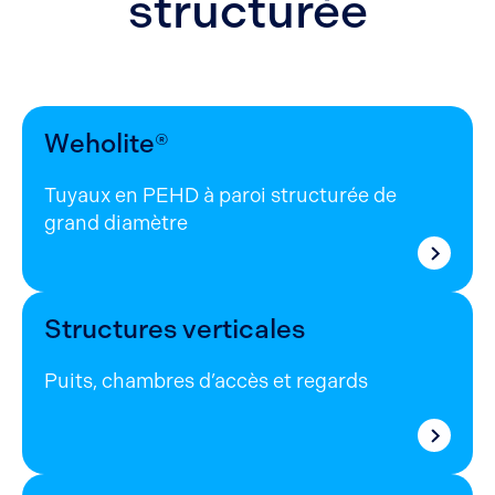
structurée
Weholite®
Tuyaux en PEHD à paroi structurée de
grand diamètre
Structures verticales
Puits, chambres d’accès et regards