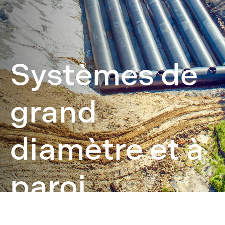
Systèmes de
grand
diamètre et à
paroi
structurée